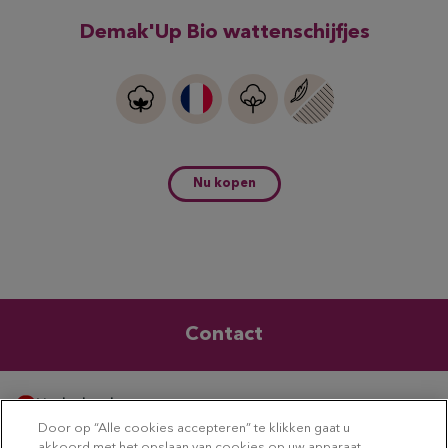
Demak'Up Bio wattenschijfjes
Nu kopen
Contact
Nederland
Door op “Alle cookies accepteren” te klikken gaat u
Disclaimer
Privacybeleid
Cookiebeleid
akkoord met het opslaan van cookies op uw apparaat