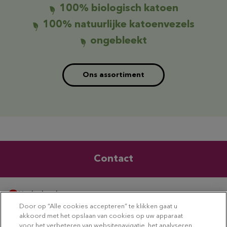
100% biologisch katoen
100% natuurlijke katoenvezels
ongebleekt
Ons assortiment
Contact
Nederland
Door op “Alle cookies accepteren” te klikken gaat u
Disclaimer
Privacybeleid
Cookiebeleid
akkoord met het opslaan van cookies op uw apparaat
Social media beleid
Sitemap
Cookievoorkeuren
voor het verbeteren van websitenavigatie, het analyseren