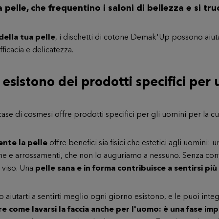
a pelle
, che frequentino i saloni di bellezza e si tr
della tua pelle
, i dischetti di cotone Demak'Up possono aiut
fficacia e delicatezza.
 esistono dei prodotti specifici per
se di cosmesi offre prodotti specifici per gli uomini per la cur
nte la pelle
offre benefici sia fisici che estetici agli uomini: u
one e arrossamenti, che non lo auguriamo a nessuno. Senza cont
l viso. Una
pelle sana e in forma contribuisce a sentirsi più
 aiutarti a sentirti meglio ogni giorno esistono, e le puoi int
 come lavarsi la faccia anche per l'uomo: è una fase imp