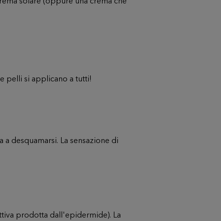
rema solare (oppure una crema che
 pelli si applicano a tutti!
ura a desquamarsi. La sensazione di
tiva prodotta dall'epidermide). La