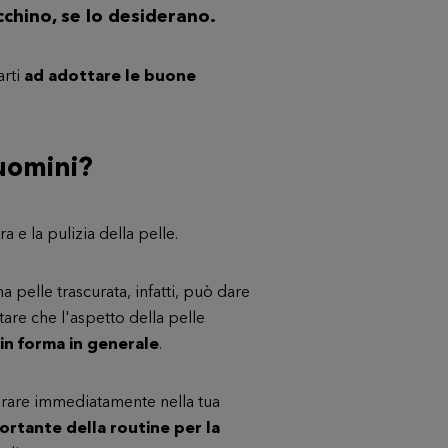
ucchino, se lo desiderano.
arti
ad adottare le buone
 uomini?
a e la pulizia della pelle.
na pelle trascurata, infatti, può dare
are che l'aspetto della pelle
 in forma in generale
.
egrare immediatamente nella tua
ortante della routine per la