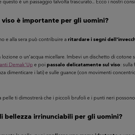
e questo è un passaggio talvolta trascurato... Ecco i nostri consi
 viso è importante per gli uomini?
no e alla sera può contribuire a
ritardare i segni dell'invec
 lozione o un'acqua micellare. Imbevi un dischetto di cotone s
ccanti Demak'Up
e poi
passalo delicatamente
sul viso
: sulla
senza dimenticare i lati) e sulle guance (con movimenti concentr
 pelle ti dimostrerà che i piccoli brufoli e i punti neri posson
i bellezza irrinunciabili per gli uomini?