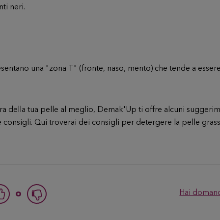
nti neri.
entano una "zona T" (fronte, naso, mento) che tende a essere
 della tua pelle al meglio, Demak'Up ti offre alcuni suggerime
e consigli
. Qui troverai dei consigli per
detergere la pelle grass
o
Hai domand