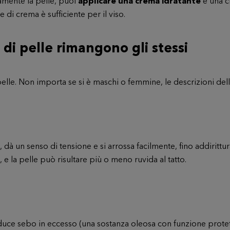
amente la pelle, puoi
applicare una crema idratante
e una c
 di crema è sufficiente per il viso.
 di pelle rimangono gli stessi
pelle
. Non importa se si è maschi o femmine, le descrizioni delle
, dà un senso di tensione e si arrossa facilmente, fino addiritt
 e la pelle può risultare più o meno ruvida al tatto.
duce sebo in eccesso (una sostanza oleosa con funzione protet