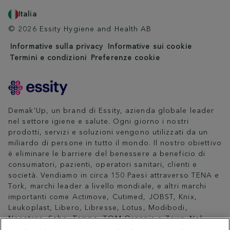
Italia
© 2026 Essity Hygiene and Health AB
Informative sulla privacy
Informative sui cookie
Termini e condizioni
Preferenze cookie
Demak'Up, un brand di Essity, azienda globale leader
nel settore igiene e salute. Ogni giorno i nostri
prodotti, servizi e soluzioni vengono utilizzati da un
miliardo di persone in tutto il mondo. Il nostro obiettivo
è eliminare le barriere del benessere a beneficio di
consumatori, pazienti, operatori sanitari, clienti e
società. Vendiamo in circa 150 Paesi attraverso TENA e
Tork, marchi leader a livello mondiale, e altri marchi
importanti come Actimove, Cutimed, JOBST, Knix,
Leukoplast, Libero, Libresse, Lotus, Modibodi,
Nosotras, Saba, Tempo, TOM Organic e Zewa. Nel
2024 Essity ha registrato un fatturato di circa 147