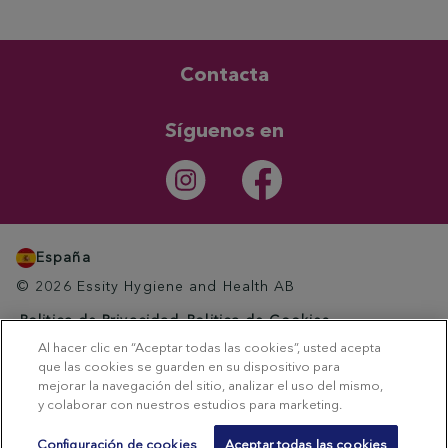
Contacta
Síguenos en
España
© 2026 Essity Hygiene and Health AB
Politica de Privacidad
Politica de Cookies
Avisio Legal
Información Social Media
Al hacer clic en “Aceptar todas las cookies”, usted acepta
Preferencias de cookies
que las cookies se guarden en su dispositivo para
mejorar la navegación del sitio, analizar el uso del mismo,
y colaborar con nuestros estudios para marketing.
Configuración de cookies
Aceptar todas las cookies