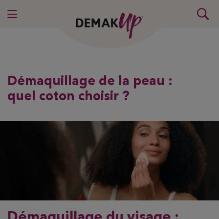
Démaquillage de la peau :
quel coton choisir ?
Démaquillage du visage :