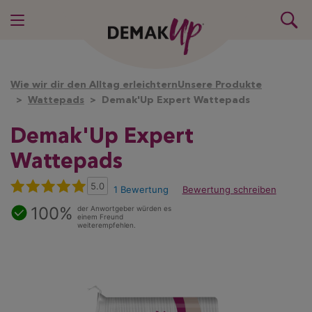
Wie wir dir den Alltag erleichtern
Unsere Produkte
Wattepads
Demak'Up Expert Wattepads
Demak'Up
Expert
Wattepads
5.0
1 Bewertung
Bewertung schreiben
100%
der Anwortgeber würden es
einem Freund
weiterempfehlen.