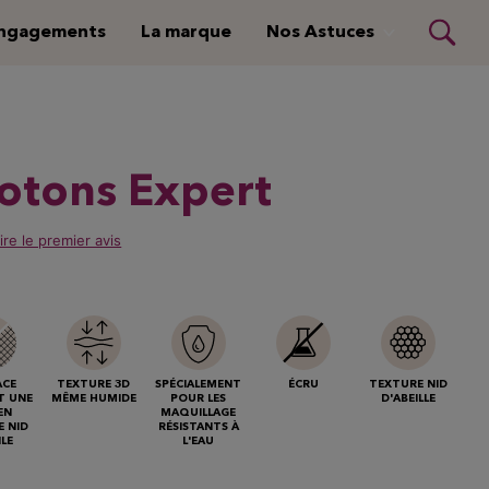
ngagements
La marque
Nos Astuces
otons Expert
ire le premier avis
ACE
TEXTURE 3D
SPÉCIALEMENT
ÉCRU
TEXTURE NID
T UNE
MÊME HUMIDE
POUR LES
D'ABEILLE
EN
MAQUILLAGE
 NID
RÉSISTANTS À
ILE
L'EAU