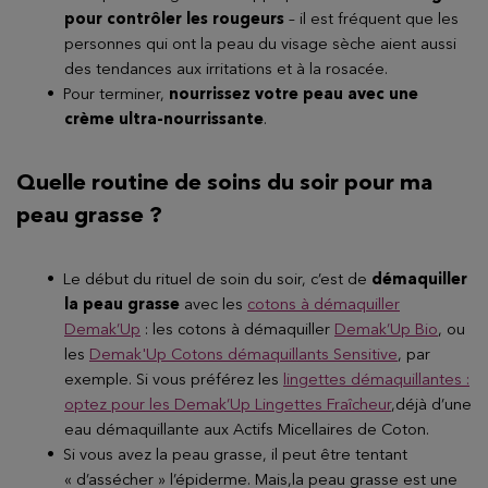
pour contrôler les rougeurs
– il est fréquent que les
personnes qui ont la peau du visage sèche aient aussi
des tendances aux irritations et à la rosacée.
Pour terminer,
nourrissez votre peau avec une
crème ultra-nourrissante
.
Quelle routine de soins du soir pour ma
peau grasse ?
Le début du rituel de soin du soir, c’est de
démaquiller
la peau grasse
avec les
cotons à démaquiller
Demak’Up
: les cotons à démaquiller
Demak’Up Bio
, ou
les
Demak'Up Cotons démaquillants Sensitive
, par
exemple. Si vous préférez les
lingettes démaquillantes :
optez pour les Demak’Up Lingettes Fraîcheur
,déjà d’une
eau démaquillante aux Actifs Micellaires de Coton.
Si vous avez la peau grasse, il peut être tentant
« d’assécher » l’épiderme. Mais,la peau grasse est une