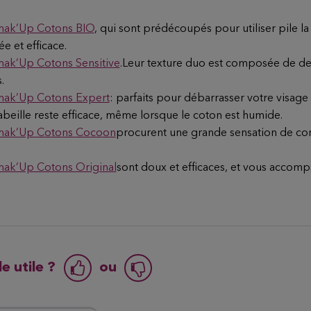
mak’Up Cotons BIO
, qui sont prédécoupés pour utiliser pile la 
ée et efficace.
mak’Up Cotons Sensitive
.Leur texture duo est composée de des
.
mak’Up Cotons Expert
: parfaits pour débarrasser votre visag
abeille reste efficace, même lorsque le coton est humide.
emak’Up Cotons Cocoon
procurent une grande sensation de conf
mak’Up Cotons Original
sont doux et efficaces, et vous accom
e utile ?
ou