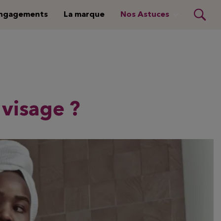
ngagements
La marque
Nos Astuces
visage ?