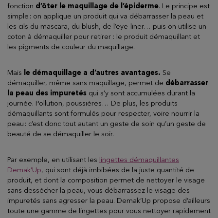
fonction
d’ôter le maquillage de l’épiderme
. Le principe est
simple : on applique un produit qui va débarrasser la peau et
les cils du mascara, du blush, de l’eye-liner… puis on utilise un
coton à démaquiller pour retirer : le produit démaquillant et
les pigments de couleur du maquillage.
Mais
le démaquillage a d’autres avantages.
Se
démaquiller, même sans maquillage, permet de
débarrasser
la peau des impuretés
qui s’y sont accumulées durant la
journée. Pollution, poussières… De plus, les produits
démaquillants sont formulés pour respecter, voire nourrir la
peau : c’est donc tout autant un geste de soin qu’un geste de
beauté de se démaquiller le soir.
Par exemple, en utilisant les
lingettes démaquillantes
Demak’Up
, qui sont déjà imbibées de la juste quantité de
produit, et dont la composition permet de nettoyer le visage
sans dessécher la peau, vous débarrassez le visage des
impuretés sans agresser la peau. Demak’Up propose d’ailleurs
toute une gamme de lingettes pour vous nettoyer rapidement